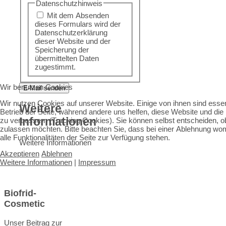
Datenschutzhinweis
Mit dem Absenden
dieses Formulars wird der
Datenschutzerklärung
dieser Website und der
Speicherung der
übermittelten Daten
zugestimmt.
Wir benutzen Cookies
E-Mail senden
Wir nutzen Cookies auf unserer Website. Einige von ihnen sind essenz
Weitere
Betrieb der Seite, während andere uns helfen, diese Website und die
Informationen
zu verbessern (Tracking Cookies). Sie können selbst entscheiden, o
zulassen möchten. Bitte beachten Sie, dass bei einer Ablehnung wo
alle Funktionalitäten der Seite zur Verfügung stehen.
Weitere Informationen
Akzeptieren
Ablehnen
Weitere Informationen
|
Impressum
Biofrid-
Cosmetic
Unser Beitrag zur