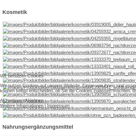
Kosmetik
Wir benutzen Cookies
Wir nutzen Cookies auf unserer Website. Einige von ihnen sind essen
können selbst entscheiden, ob Sie die Cookies zulassen möchten. Bit
Akzeptieren
Ablehnen
Weitere Informationen
|
Impressum
Nahrungsergänzungsmittel