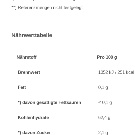
**) Referenzmengen nicht festgelegt
Nährwerttabelle
Nährstoff
Pro 100 g
Brennwert
1052 kJ / 251 kcal
Fett
0,1 g
*) davon gesättigte Fettsäuren
< 0,1 g
Kohlenhydrate
62,4 g
*) davon Zucker
2,1 g