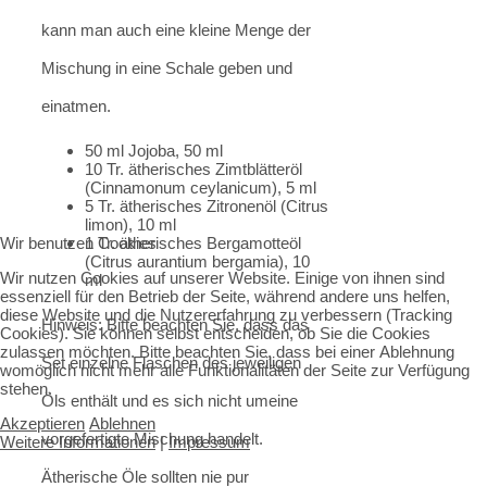
kann man auch eine kleine Menge der
Mischung in eine Schale geben und
einatmen.
50 ml Jojoba, 50 ml
10 Tr. ätherisches Zimtblätteröl
(Cinnamonum ceylanicum), 5 ml
5 Tr. ätherisches Zitronenöl (Citrus
limon), 10 ml
Wir benutzen Cookies
1 Tr. ätherisches Bergamotteöl
(Citrus aurantium bergamia), 10
Wir nutzen Cookies auf unserer Website. Einige von ihnen sind
ml
essenziell für den Betrieb der Seite, während andere uns helfen,
diese Website und die Nutzererfahrung zu verbessern (Tracking
Hinweis: Bitte beachten Sie, dass das
Cookies). Sie können selbst entscheiden, ob Sie die Cookies
zulassen möchten. Bitte beachten Sie, dass bei einer Ablehnung
Set einzelne Flaschen des jeweiligen
womöglich nicht mehr alle Funktionalitäten der Seite zur Verfügung
stehen.
Öls enthält und es sich nicht umeine
Akzeptieren
Ablehnen
vorgefertigte Mischung handelt.
Weitere Informationen
|
Impressum
Ätherische Öle sollten nie pur